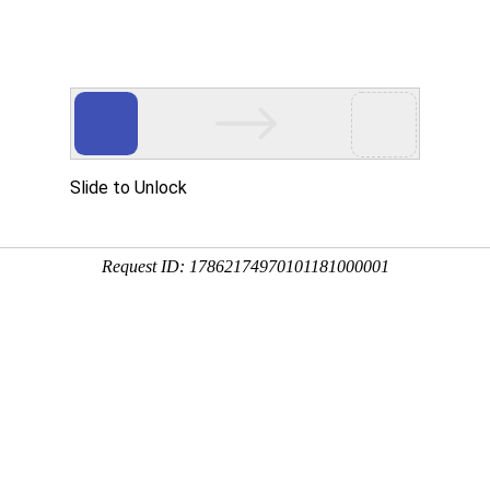
dcbox小金库(中国)介绍
科学研究
研究生
当前
内动态
殷勇赴北京科学生命dcbox小金库(中国)调研：强化原始创新
8月