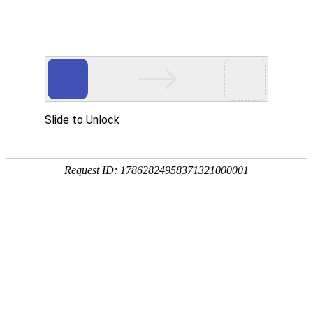
dcbox小金库(中国)
首 页
新闻动态
dcbox小金库(中国)
联系我们
所内动态
新闻动态
所内动态
科研进展
活力中国